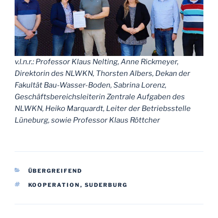
v.l.n.r.: Professor Klaus Nelting, Anne Rickmeyer,
Direktorin des NLWKN, Thorsten Albers, Dekan der
Fakultät Bau-Wasser-Boden, Sabrina Lorenz,
Geschäftsbereichsleiterin Zentrale Aufgaben des
NLWKN, Heiko Marquardt, Leiter der Betriebsstelle
Lüneburg, sowie Professor Klaus Röttcher
KATEGORIEN
ÜBERGREIFEND
SCHLAGWÖRTER
KOOPERATION
,
SUDERBURG