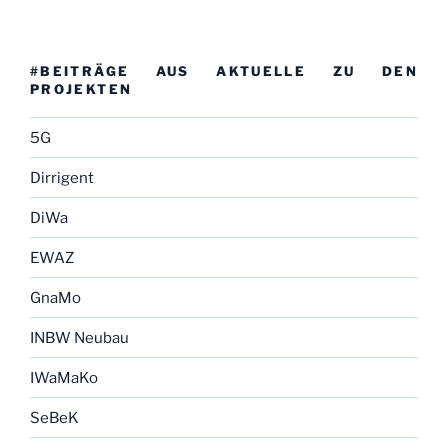
#BEITRÄGE AUS AKTUELLE ZU DEN
PROJEKTEN
5G
Dirrigent
DiWa
EWAZ
GnaMo
INBW Neubau
IWaMaKo
SeBeK