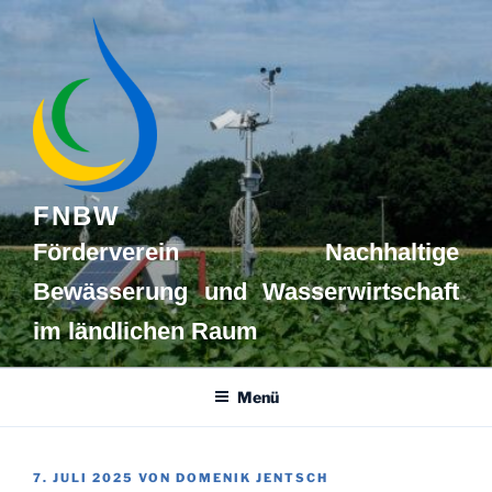
Zum
Inhalt
springen
FNBW
Förderverein Nachhaltige
Bewässerung und Wasserwirtschaft
im ländlichen Raum
Menü
VERÖFFENTLICHT
7. JULI 2025
VON
DOMENIK JENTSCH