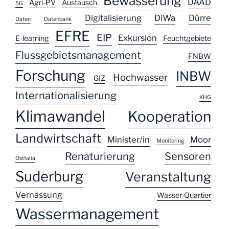
Bewässerung
DAAD
Agri-PV
Austausch
5G
Digitalisierung
DiWa
Dürre
Daten
Datenbank
EFRE
EIP
Exkursion
E-learning
Feuchtgebiete
Flussgebietsmanagement
FNBW
Forschung
INBW
Hochwasser
GIZ
Internationalisierung
KHG
Klimawandel
Kooperation
Landwirtschaft
Minister/in
Moor
Monitoring
Renaturierung
Sensoren
Ostfalia
Suderburg
Veranstaltung
Vernässung
Wasser-Quartier
Wassermanagement