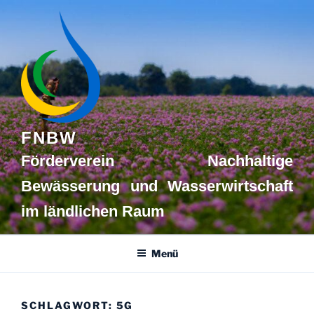
Zum
Inhalt
springen
FNBW
Förderverein Nachhaltige
Bewässerung und Wasserwirtschaft
im ländlichen Raum
Menü
SCHLAGWORT:
5G