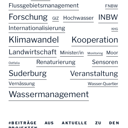
Flussgebietsmanagement
FNBW
Forschung
INBW
Hochwasser
GIZ
Internationalisierung
KHG
Klimawandel
Kooperation
Landwirtschaft
Minister/in
Moor
Monitoring
Renaturierung
Sensoren
Ostfalia
Suderburg
Veranstaltung
Vernässung
Wasser-Quartier
Wassermanagement
#BEITRÄGE AUS AKTUELLE ZU DEN
PROJEKTEN