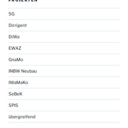
5G
Dirrigent
DiWa
EWAZ
GnaMo
INBW Neubau
IWaMaKo
SeBeK
SPIS
übergreifend