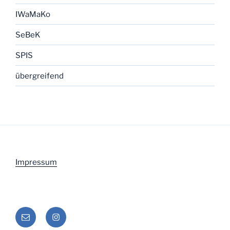
IWaMaKo
SeBeK
SPIS
übergreifend
Impressum
E-
Instagram
Mail