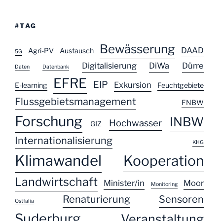
#TAG
Bewässerung
DAAD
Agri-PV
Austausch
5G
Digitalisierung
DiWa
Dürre
Daten
Datenbank
EFRE
EIP
Exkursion
E-learning
Feuchtgebiete
Flussgebietsmanagement
FNBW
Forschung
INBW
Hochwasser
GIZ
Internationalisierung
KHG
Klimawandel
Kooperation
Landwirtschaft
Minister/in
Moor
Monitoring
Renaturierung
Sensoren
Ostfalia
Suderburg
Veranstaltung