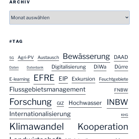
ARCHIV
Archiv
#TAG
Bewässerung
DAAD
Agri-PV
Austausch
5G
Digitalisierung
DiWa
Dürre
Daten
Datenbank
EFRE
EIP
Exkursion
E-learning
Feuchtgebiete
Flussgebietsmanagement
FNBW
Forschung
INBW
Hochwasser
GIZ
Internationalisierung
KHG
Klimawandel
Kooperation