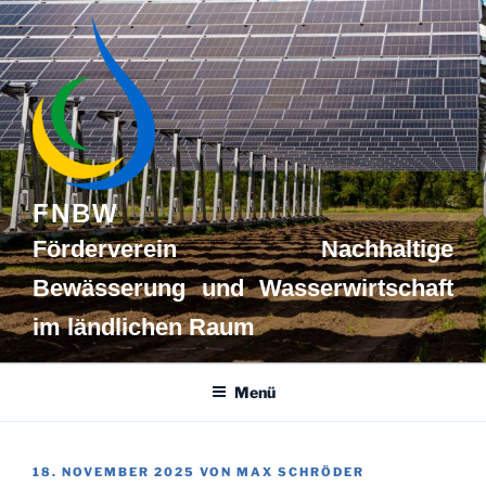
Zum
Inhalt
springen
FNBW
Förderverein Nachhaltige
Bewässerung und Wasserwirtschaft
im ländlichen Raum
Menü
VERÖFFENTLICHT
18. NOVEMBER 2025
VON
MAX SCHRÖDER