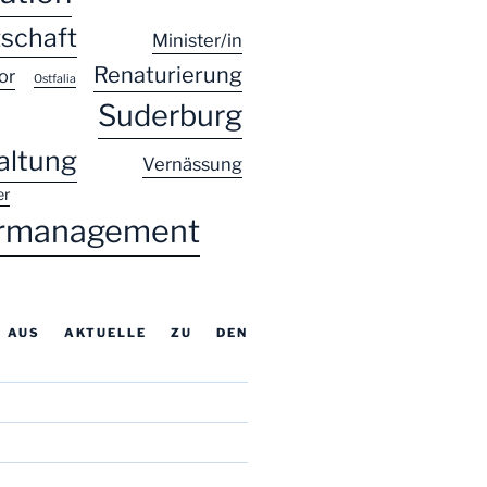
schaft
Minister/in
Renaturierung
or
Ostfalia
Suderburg
altung
Vernässung
er
rmanagement
E AUS AKTUELLE ZU DEN