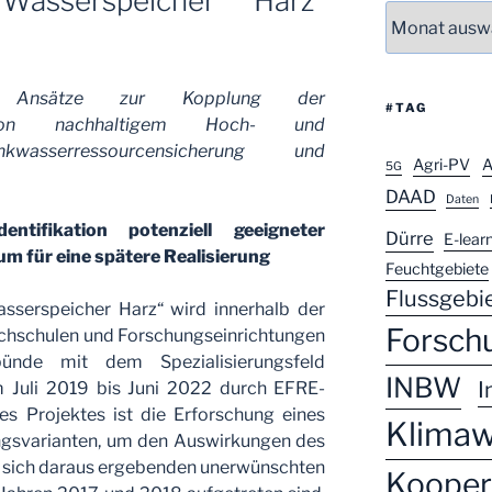
Wasserspeicher Harz“
Archiv
ver Ansätze zur Kopplung der
#TAG
n von nachhaltigem Hoch- und
inkwasserressourcensicherung und
Agri-PV
A
5G
DAAD
Daten
entifikation potenziell geeigneter
Dürre
E-lear
um für eine spätere Realisierung
Feuchtgebiete
Flussgeb
sserspeicher Harz“ wird innerhalb der
Forsch
ochschulen und Forschungseinrichtungen
bünde mit dem Spezialisierungsfeld
INBW
I
m Juli 2019 bis Juni 2022 durch EFRE-
des Projektes ist die Erforschung eines
Klimaw
ngsvarianten, um den Auswirkungen des
 sich daraus ergebenden unerwünschten
Kooper