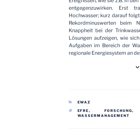
Ereignissen, wie sie z.B. in d
entgegenzuwirken. Erst tr
Hochwasser; kurz darauf folgt
Rekordminuswerten beim Ni
Knappheit bei der Trinkwasse
Lösungen aufzeigen, wie sich
Aufgaben im Bereich der Was
regionale Energiesystem an d
KATEGORIEN
EWAZ
SCHLAGWÖRTER
EFRE
,
FORSCHUNG
WASSERMANAGEMENT