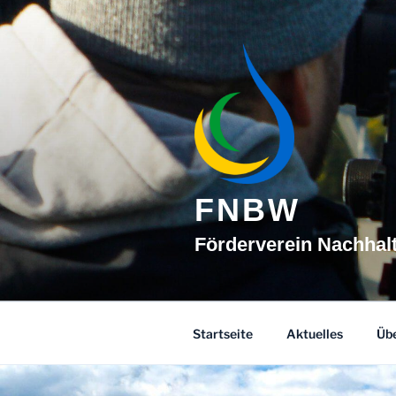
Zum
Inhalt
springen
FNBW
Förderverein Nachhal
Startseite
Aktuelles
Übe