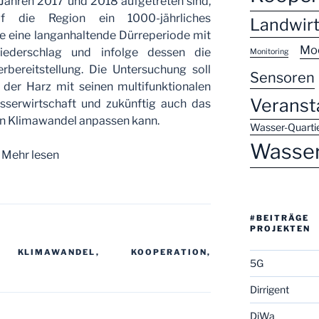
en Jahren 2017 und 2018 aufgetreten sind,
af die Region ein 1000-jährliches
Landwirt
e eine langanhaltende Dürreperiode mit
Mo
ederschlag und infolge dessen die
Monitoring
rbereitstellung. Die Untersuchung soll
Sensoren
 der Harz mit seinen multifunktionalen
Veranst
serwirtschaft und zukünftig auch das
en Klimawandel anpassen kann.
Wasser-Quarti
Wasse
Mehr lesen
#BEITRÄG
PROJEKTEN
,
KLIMAWANDEL
,
KOOPERATION
,
5G
Dirrigent
DiWa