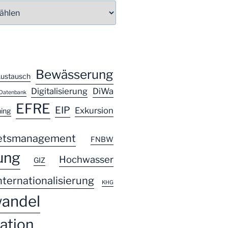
Bewässerung
ustausch
Digitalisierung
DiWa
Datenbank
EFRE
EIP
Exkursion
ning
ietsmanagement
FNBW
ung
Hochwasser
GIZ
nternationalisierung
KHG
andel
ation