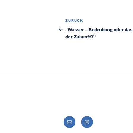
Beitragsnavigation
Vorheriger
ZURÜCK
Beitrag
„Wasser – Bedrohung oder das
der Zukunft?“
E-
Instagram
Mail