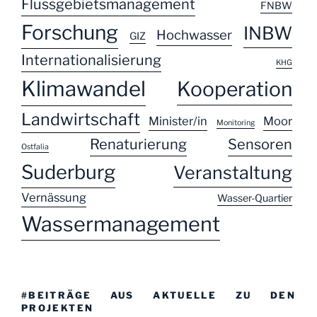
Flussgebietsmanagement
FNBW
Forschung
INBW
Hochwasser
GIZ
Internationalisierung
KHG
Klimawandel
Kooperation
Landwirtschaft
Minister/in
Moor
Monitoring
Renaturierung
Sensoren
Ostfalia
Suderburg
Veranstaltung
Vernässung
Wasser-Quartier
Wassermanagement
#BEITRÄGE AUS AKTUELLE ZU DEN
PROJEKTEN