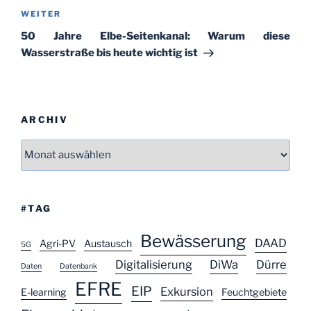
Nächster
WEITER
Beitrag
50 Jahre Elbe-Seitenkanal: Warum diese
Wasserstraße bis heute wichtig ist
ARCHIV
Archiv
#TAG
Bewässerung
DAAD
Agri-PV
Austausch
5G
Digitalisierung
DiWa
Dürre
Daten
Datenbank
EFRE
EIP
Exkursion
E-learning
Feuchtgebiete